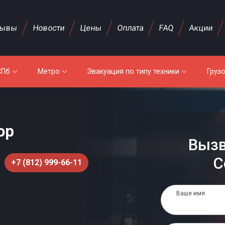
зывы
Новости
Цены
Оплата
FAQ
Акции
СПб
Метро
Эвакуация по типу техники
Груз
ор
Вызв
С
+7 (812) 999-66-11
Ваше имя