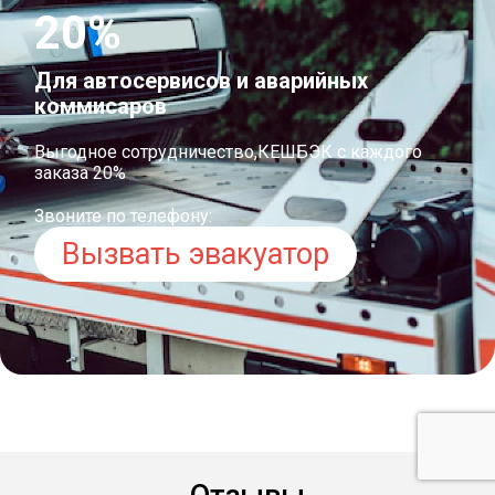
20%
Для автосервисов и аварийных
коммисаров
Выгодное сотрудничество,КЕШБЭК с каждого
заказа 20%
Звоните по телефону:
Вызвать эвакуатор