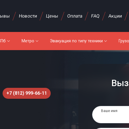
зывы
Новости
Цены
Оплата
FAQ
Акции
СПб
Метро
Эвакуация по типу техники
Груз
Выз
+7 (812) 999-66-11
Ваше имя