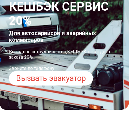
КЕШБЭК СЕРВИС
20%
Для автосервисов и аварийных
коммисаров
Выгодное сотрудничество,КЕШБЭК с каждого
заказа 20%
Звоните по телефону:
Вызвать эвакуатор