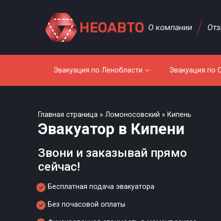
О компании
От
Эвакуация по Ленобласти
Эвакуация по 
Главная страница
»
Ломоносовский
»
Кипень
Эвакуатор в Кипени
Звони и заказывай прямо
сейчас!
Бесплатная подача эвакуатора
Без почасовой оплаты