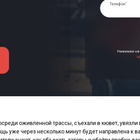
*
Телефон
Нажимая на 
х
реди оживленной трассы, съехали в кювет, увязли в
ощь уже через несколько минут будет направлена к 
ители знают, как объехать заторы и обойти пробки даж