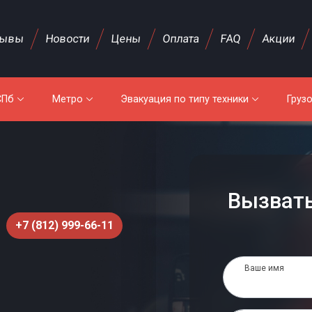
зывы
Новости
Цены
Оплата
FAQ
Акции
СПб
Метро
Эвакуация по типу техники
Груз
Вызвать
+7 (812) 999-66-11
Ваше имя