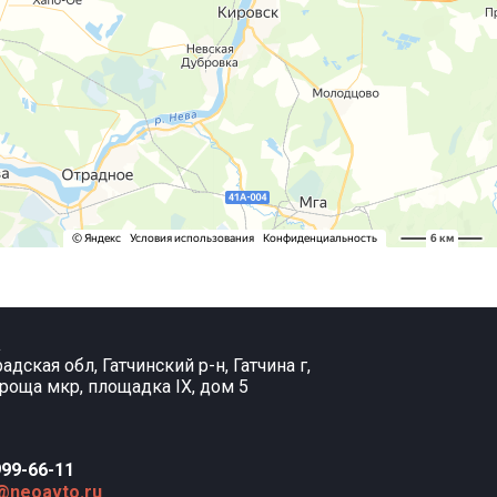
а
дская обл, Гатчинский р-н, Гатчина г,
роща мкр, площадка IX, дом 5
999-66-11
@neoavto.ru