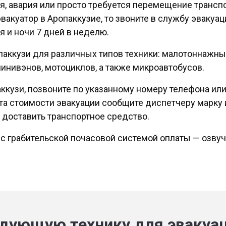
я, авария или просто требуется перемещение транспо
 эвакуатор в Аропаккузие, то звоните в службу эвак
я и ночи 7 дней в неделю.
опаккузи для различных типов техники: малотоннажны
инивэнов, мотоциклов, а также микроавтобусов.
аккузи, позвоните по указанному номеру телефона ил
а стоимости эвакуации сообщите диспетчеру марку и
доставить транспортное средство.
 с грабительской почасовой системой оплаты — озву
дующую технику для эвакуа