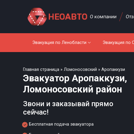
О компании
От
Эвакуация по Ленобласти
Эвакуация по 
Главная страница
»
Ломоносовский
»
Аропаккузи
Эвакуатор Аропаккузи,
Ломоносовский район
Звони и заказывай прямо
сейчас!
Бесплатная подача эвакуатора