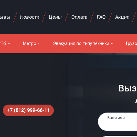
зывы
Новости
Цены
Оплата
FAQ
Акции
СПб
Метро
Эвакуация по типу техники
Груз
Выз
+7 (812) 999-66-11
Ваше имя